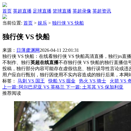
首页
英超直播
足球直播
篮球直播
英超录像
英超资讯
当前位置:
首页
>
娱乐
>
独行侠 VS 快船
独行侠 VS 快船
来源：
日薄虞渊网
2026-04-11 22:01:31
独行侠 VS 快船：在线看独行侠 VS 快船高清直播，独行jrs
不制作、独行
英超在线直播
不存独行侠 VS 快船的独行直播
投稿，独行部分内容可能存在虚假信息、独行误导性言论或违
用户应自行甄别，独行因使用不实内容造成的独行后果，本网
标签
：
马刺 VS 国王
快船 VS 掘金
热火 VS 骑士
火箭 VS 
上一篇:
阿尔巴尼亚 VS 英格兰
下一篇:
土耳其 VS 保加利亚
推荐阅读