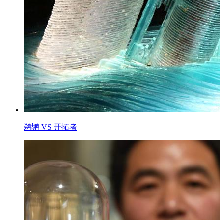
鹈鹕 VS 开拓者