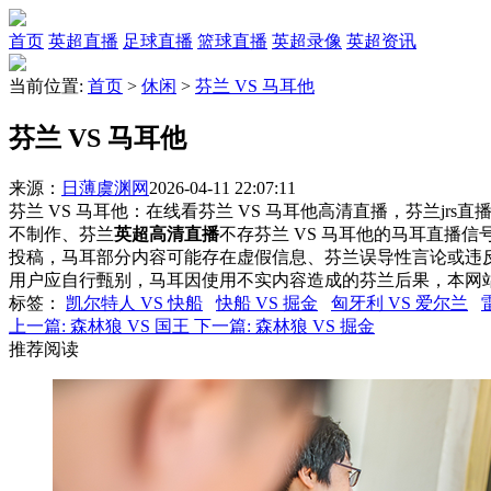
首页
英超直播
足球直播
篮球直播
英超录像
英超资讯
当前位置:
首页
>
休闲
>
芬兰 VS 马耳他
芬兰 VS 马耳他
来源：
日薄虞渊网
2026-04-11 22:07:11
芬兰 VS 马耳他：在线看芬兰 VS 马耳他高清直播，芬兰jrs
不制作、芬兰
英超高清直播
不存芬兰 VS 马耳他的马耳直播
投稿，马耳部分内容可能存在虚假信息、芬兰误导性言论或违
用户应自行甄别，马耳因使用不实内容造成的芬兰后果，本网
标签
：
凯尔特人 VS 快船
快船 VS 掘金
匈牙利 VS 爱尔兰
上一篇:
森林狼 VS 国王
下一篇:
森林狼 VS 掘金
推荐阅读