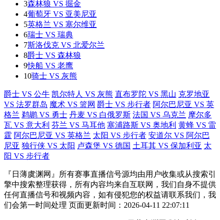
3
森林狼 VS 掘金
4
葡萄牙 VS 亚美尼亚
5
英格兰 VS 塞尔维亚
6
瑞士 VS 瑞典
7
斯洛伐克 VS 北爱尔兰
8
爵士 VS 森林狼
9
快船 VS 老鹰
10
骑士 VS 灰熊
爵士 VS 公牛
凯尔特人 VS 灰熊
直布罗陀 VS 黑山
克罗地亚
VS 法罗群岛
魔术 VS 篮网
爵士 VS 步行者
阿尔巴尼亚 VS 英
格兰
鹈鹕 VS 勇士
丹麦 VS 白俄罗斯
法国 VS 乌克兰
摩尔多
瓦 VS 意大利
芬兰 VS 马耳他
塞浦路斯 VS 奥地利
黄蜂 VS 雷
霆
阿尔巴尼亚 VS 英格兰
太阳 VS 步行者
安道尔 VS 阿尔巴
尼亚
独行侠 VS 太阳
卢森堡 VS 德国
土耳其 VS 保加利亚
太
阳 VS 步行者
『日薄虞渊网』所有赛事直播信号源均由用户收集或从搜索引
擎中搜索整理获得，所有内容均来自互联网，我们自身不提供
任何直播信号和视频内容，如有侵犯您的权益请联系我们，我
们会第一时间处理 页面更新时间：2026-04-11 22:07:11