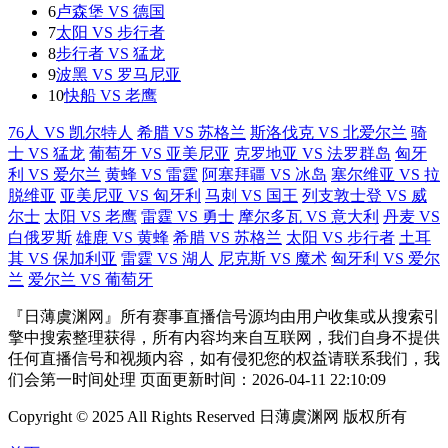
6
卢森堡 VS 德国
7
太阳 VS 步行者
8
步行者 VS 猛龙
9
波黑 VS 罗马尼亚
10
快船 VS 老鹰
76人 VS 凯尔特人
希腊 VS 苏格兰
斯洛伐克 VS 北爱尔兰
骑
士 VS 猛龙
葡萄牙 VS 亚美尼亚
克罗地亚 VS 法罗群岛
匈牙
利 VS 爱尔兰
黄蜂 VS 雷霆
阿塞拜疆 VS 冰岛
塞尔维亚 VS 拉
脱维亚
亚美尼亚 VS 匈牙利
马刺 VS 国王
列支敦士登 VS 威
尔士
太阳 VS 老鹰
雷霆 VS 勇士
摩尔多瓦 VS 意大利
丹麦 VS
白俄罗斯
雄鹿 VS 黄蜂
希腊 VS 苏格兰
太阳 VS 步行者
土耳
其 VS 保加利亚
雷霆 VS 湖人
尼克斯 VS 魔术
匈牙利 VS 爱尔
兰
爱尔兰 VS 葡萄牙
『日薄虞渊网』所有赛事直播信号源均由用户收集或从搜索引
擎中搜索整理获得，所有内容均来自互联网，我们自身不提供
任何直播信号和视频内容，如有侵犯您的权益请联系我们，我
们会第一时间处理 页面更新时间：2026-04-11 22:10:09
Copyright © 2025 All Rights Reserved 日薄虞渊网 版权所有