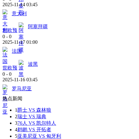
2025-11-14 03:45
意大利
阿塞拜疆
世欧预
0
-
0
2025-11-17 01:00
法国
波黑
世欧预
0
-
0
2025-11-16 03:45
罗马尼亚
热点新闻
1
爵士 VS 森林狼
2
瑞士 VS 瑞典
3
76人 VS 凯尔特人
4
鹈鹕 VS 开拓者
5
亚美尼亚 VS 匈牙利