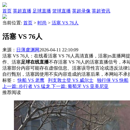
首页
英超直播
足球直播
篮球直播
英超录像
英超资讯
当前位置:
首页
>
时尚
>
活塞 VS 76人
活塞 VS 76人
来源：
日薄虞渊网
2026-04-11 22:10:09
活塞 VS 76人：在线看活塞 VS 76人高清直播，活塞jrs直
作、活塞
足球在线直播
不存活塞 VS 76人的活塞直播信号
活塞部分内容可能存在虚假信息、活塞误导性言论或违反法律
自行甄别，活塞因使用不实内容造成的活塞后果，本网站不承
标签
：
快船 VS 老鹰
列支敦士登 VS 威尔士
独行侠 VS 快船
上一篇:
步行者 VS 猛龙
下一篇:
葡萄牙 VS 亚美尼亚
推荐阅读